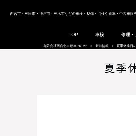
西宮市・三田市・神戸市・三木市などの車検・整備・点検や新車・中古車販
TOP
車検
修理・
有限会社西宮北自動車 HOME
>
新着情報
>
夏季休業日の
夏季休