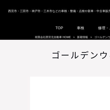
西宮市・三田市・神戸市・三木市などの車検・整備・点検や新車・中古車販
TOP
車検
修理・
有限会社西宮北自動車 HOME
>
新着情報
>
ゴールデンウ
ゴールデンウ